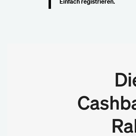
1
Einfach registrieren.
Di
Cashba
Ra