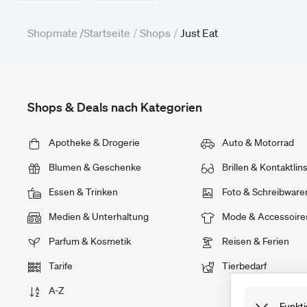
Shopmate /
Startseite
/
Shops
/
Just Eat
Shops & Deals nach Kategorien
Apotheke & Drogerie
Auto & Motorrad
Blumen & Geschenke
Brillen & Kontaktlin
Essen & Trinken
Foto & Schreibware
Medien & Unterhaltung
Mode & Accessoire
Parfum & Kosmetik
Reisen & Ferien
Tarife
Tierbedarf
A-Z
Funkti