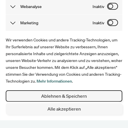
Funktionale Cookies sind notwendig, damit du unsere
Webanalyse
Inaktiv
gutschein.ch
Webseite und Angebote problemlos nutzen kannst. Die von
uns gewonnenen Informationen werden anonymisiert und
Tracking Cookies speichern Informationen, dank derer wir
Marketing
Inaktiv
30 Tage lang nach deinem Besuch auf unserer Webseite
das Verhalten der User auf unserer Webseite besser
gelöscht. Du kannst sie auch selbst löschen, indem du
verstehen können. Mit Tools wie Google Analytics
Marketing Cookies sammeln Informationen, mit denen wir
Wir verwenden Cookies und andere Tracking-Technologien, um
deinen Cache leerst.
optimieren wir anschließend unser Angebot und Marketing.
unsere Webseite verbessern können. Sie helfen uns,
Ihr Surferlebnis auf unserer Website zu verbessern, Ihnen
personalisierte Inhalte und zielgerichtete Anzeigen anzuzeigen,
Werbung auszuspielen, welche die User interessiert. Die
Folge uns
unseren Website-Verkehr zu analysieren und zu verstehen, woher
Informationen werden anonym erfasst und für die Dauer
unsere Besucher kommen. Mit dem Klick auf „Alle akzeptieren“
deines Aufenthalts gespeichert.
stimmen Sie der Verwendung von Cookies und anderen Tracking-
Technologien zu.
Mehr Informationen
.
Impressum
Datenschutz
Ablehnen & Speichern
AGB
Cookie Einstellungen
Alle akzeptieren