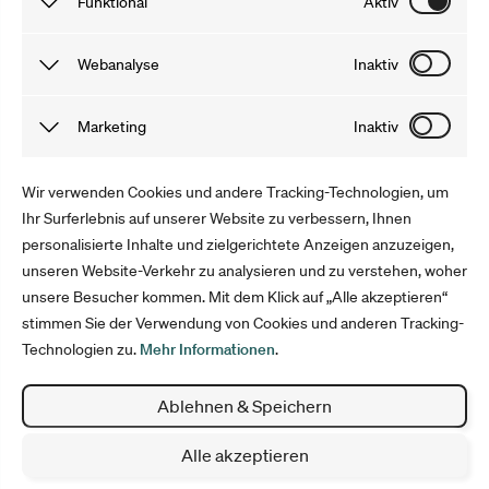
Funktional
Aktiv
gutscheine.nzz.ch
Funktionale Cookies sind notwendig, damit du unsere
Webanalyse
Inaktiv
gutschein.ch
Webseite und Angebote problemlos nutzen kannst. Die von
uns gewonnenen Informationen werden anonymisiert und
Tracking Cookies speichern Informationen, dank derer wir
Marketing
Inaktiv
30 Tage lang nach deinem Besuch auf unserer Webseite
das Verhalten der User auf unserer Webseite besser
gelöscht. Du kannst sie auch selbst löschen, indem du
verstehen können. Mit Tools wie Google Analytics
Marketing Cookies sammeln Informationen, mit denen wir
Wir verwenden Cookies und andere Tracking-Technologien, um
deinen Cache leerst.
optimieren wir anschließend unser Angebot und Marketing.
unsere Webseite verbessern können. Sie helfen uns,
Ihr Surferlebnis auf unserer Website zu verbessern, Ihnen
personalisierte Inhalte und zielgerichtete Anzeigen anzuzeigen,
Werbung auszuspielen, welche die User interessiert. Die
Folge uns
unseren Website-Verkehr zu analysieren und zu verstehen, woher
Informationen werden anonym erfasst und für die Dauer
unsere Besucher kommen. Mit dem Klick auf „Alle akzeptieren“
deines Aufenthalts gespeichert.
stimmen Sie der Verwendung von Cookies und anderen Tracking-
Technologien zu.
Mehr Informationen
.
Impressum
Datenschutz
Ablehnen & Speichern
AGB
Cookie Einstellungen
Alle akzeptieren