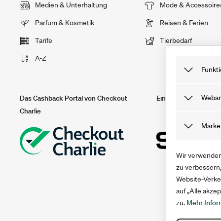
Medien & Unterhaltung
Mode & Accessoire
Parfum & Kosmetik
Reisen & Ferien
Tarife
Tierbedarf
A-Z
Funkti
Funktionale
Weban
Das Cashback Portal von Checkout
Ein Teil von solute
nutzen kann
Charlie
nach deinem
Tracking Coo
Marke
du deinen C
Webseite be
unser Angeb
Marketing C
Wir verwenden 
Sie helfen 
zu verbessern,
Website-Verke
anonym erfa
auf „Alle akz
zu.
Mehr Infor