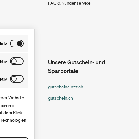
FAQ & Kundenservice
ktiv
lemlos
ktiv
Unsere Gutschein- und
 Tage lang
Sparportale
hen, indem
f unserer
ktiv
nschließend
gutscheine.nzz.ch
ern können.
serer Website
gutschein.ch
nen werden
 unseren
t dem Klick
-Technologien