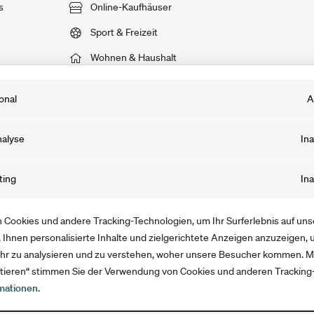
s
Online-Kaufhäuser
Sport & Freizeit
Wohnen & Haushalt
onal
A
 Cookies sind notwendig, damit du unsere Webseite und Angebote prob
alyse
Ina
st. Die von uns gewonnenen Informationen werden anonymisiert und 30
 Besuch auf unserer Webseite gelöscht. Du kannst sie auch selbst lösc
kies speichern Informationen, dank derer wir das Verhalten der User au
ting
Ina
ache leerst.
sser verstehen können. Mit Tools wie Google Analytics optimieren wir a
ot und Marketing.
ookies sammeln Informationen, mit denen wir unsere Webseite verbess
Cookies und andere Tracking-Technologien, um Ihr Surferlebnis auf un
uns, Werbung auszuspielen, welche die User interessiert. Die Informatio
 Ihnen personalisierte Inhalte und zielgerichtete Anzeigen anzuzeigen,
hr zu analysieren und zu verstehen, woher unsere Besucher kommen. Mi
sst und für die Dauer deines Aufenthalts gespeichert.
eptieren“ stimmen Sie der Verwendung von Cookies und anderen Tracking
mationen
.