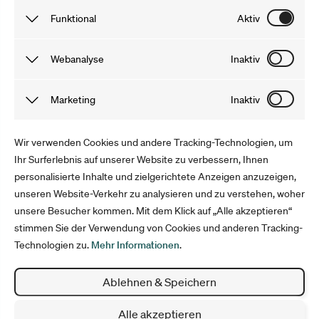
Unsere Gutschein- und Sparportale
Funktional
Aktiv
gutscheine.nzz.ch
Funktionale Cookies sind notwendig, damit du unsere
Webanalyse
Inaktiv
gutschein.ch
Webseite und Angebote problemlos nutzen kannst. Die von
uns gewonnenen Informationen werden anonymisiert und
Tracking Cookies speichern Informationen, dank derer wir
Marketing
Inaktiv
30 Tage lang nach deinem Besuch auf unserer Webseite
das Verhalten der User auf unserer Webseite besser
gelöscht. Du kannst sie auch selbst löschen, indem du
verstehen können. Mit Tools wie Google Analytics
Marketing Cookies sammeln Informationen, mit denen wir
Wir verwenden Cookies und andere Tracking-Technologien, um
deinen Cache leerst.
optimieren wir anschließend unser Angebot und Marketing.
unsere Webseite verbessern können. Sie helfen uns,
Ihr Surferlebnis auf unserer Website zu verbessern, Ihnen
personalisierte Inhalte und zielgerichtete Anzeigen anzuzeigen,
Werbung auszuspielen, welche die User interessiert. Die
Folge uns
unseren Website-Verkehr zu analysieren und zu verstehen, woher
Informationen werden anonym erfasst und für die Dauer
unsere Besucher kommen. Mit dem Klick auf „Alle akzeptieren“
deines Aufenthalts gespeichert.
stimmen Sie der Verwendung von Cookies und anderen Tracking-
Technologien zu.
Mehr Informationen
.
Impressum
Datenschutz
Ablehnen & Speichern
AGB
Cookie Einstellungen
Alle akzeptieren