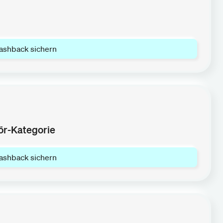
ashback sichern
ör-Kategorie
ashback sichern