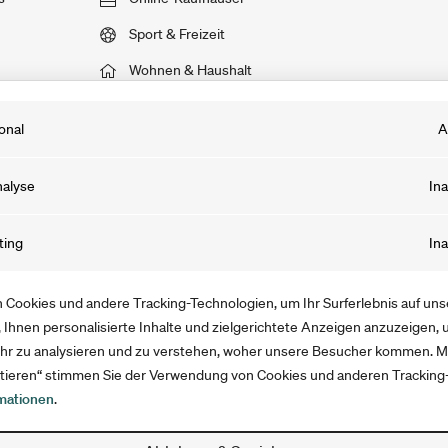
Sport & Freizeit
Wohnen & Haushalt
onal
A
 Cookies sind notwendig, damit du unsere Webseite und Angebote prob
alyse
Ina
st. Die von uns gewonnenen Informationen werden anonymisiert und 30
 Besuch auf unserer Webseite gelöscht. Du kannst sie auch selbst lösc
kies speichern Informationen, dank derer wir das Verhalten der User au
ting
Ina
ache leerst.
sser verstehen können. Mit Tools wie Google Analytics optimieren wir a
ot und Marketing.
ookies sammeln Informationen, mit denen wir unsere Webseite verbess
Cookies und andere Tracking-Technologien, um Ihr Surferlebnis auf un
uns, Werbung auszuspielen, welche die User interessiert. Die Informatio
 Ihnen personalisierte Inhalte und zielgerichtete Anzeigen anzuzeigen,
hr zu analysieren und zu verstehen, woher unsere Besucher kommen. Mi
sst und für die Dauer deines Aufenthalts gespeichert.
eptieren“ stimmen Sie der Verwendung von Cookies und anderen Tracking
mationen
.