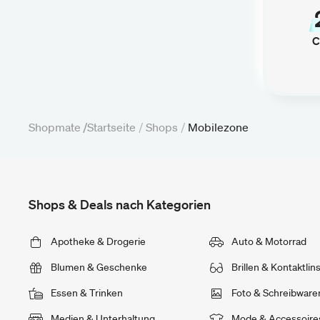
C
Shopmate /
Startseite
/
Shops
/
Mobilezone
Shops & Deals nach Kategorien
Apotheke & Drogerie
Auto & Motorrad
Blumen & Geschenke
Brillen & Kontaktlin
Essen & Trinken
Foto & Schreibware
Medien & Unterhaltung
Mode & Accessoire