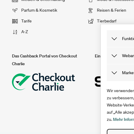
Parfum & Kosmetik
Reisen & Ferien
Tarife
Tierbedarf
A-Z
Funkti
Funktionale
Weban
Das Cashback Portal von Checkout
Ein Teil von solute
nutzen kann
Charlie
nach deinem
Tracking Coo
Marke
du deinen C
Webseite be
unser Angeb
Marketing C
Wir verwenden 
Sie helfen 
zu verbessern,
Website-Verke
anonym erfa
auf „Alle akz
zu.
Mehr Infor