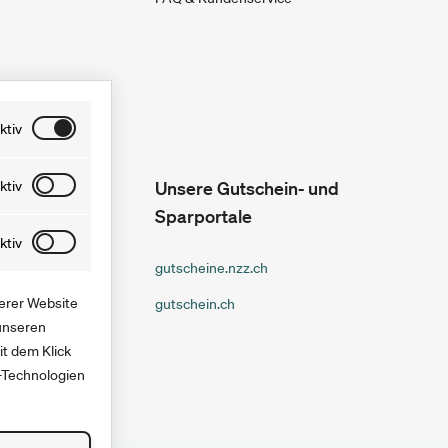
ktiv
lemlos
ktiv
Unsere Gutschein- und
 Tage lang
Sparportale
hen, indem
f unserer
ktiv
nschließend
gutscheine.nzz.ch
ern können.
serer Website
gutschein.ch
nen werden
 unseren
t dem Klick
-Technologien