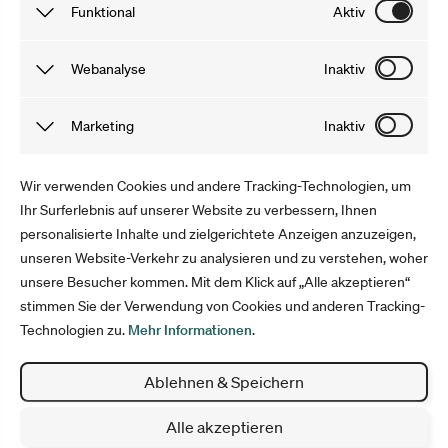
Funktional
Aktiv
gutscheine.nzz.ch
Funktionale Cookies sind notwendig, damit du unsere
Webanalyse
Inaktiv
gutschein.ch
Webseite und Angebote problemlos nutzen kannst. Die von
uns gewonnenen Informationen werden anonymisiert und
Tracking Cookies speichern Informationen, dank derer wir
Marketing
Inaktiv
30 Tage lang nach deinem Besuch auf unserer Webseite
das Verhalten der User auf unserer Webseite besser
gelöscht. Du kannst sie auch selbst löschen, indem du
verstehen können. Mit Tools wie Google Analytics
Marketing Cookies sammeln Informationen, mit denen wir
Wir verwenden Cookies und andere Tracking-Technologien, um
deinen Cache leerst.
optimieren wir anschließend unser Angebot und Marketing.
unsere Webseite verbessern können. Sie helfen uns,
Ihr Surferlebnis auf unserer Website zu verbessern, Ihnen
personalisierte Inhalte und zielgerichtete Anzeigen anzuzeigen,
Werbung auszuspielen, welche die User interessiert. Die
Folge uns
unseren Website-Verkehr zu analysieren und zu verstehen, woher
Informationen werden anonym erfasst und für die Dauer
unsere Besucher kommen. Mit dem Klick auf „Alle akzeptieren“
deines Aufenthalts gespeichert.
stimmen Sie der Verwendung von Cookies und anderen Tracking-
Technologien zu.
Mehr Informationen
.
Impressum
Datenschutz
Ablehnen & Speichern
AGB
Cookie Einstellungen
Alle akzeptieren