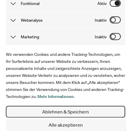
Funktional
Aktiv
gutscheine.nzz.ch
Funktionale Cookies sind notwendig, damit du unsere
Webanalyse
Inaktiv
gutschein.ch
Webseite und Angebote problemlos nutzen kannst. Die von
uns gewonnenen Informationen werden anonymisiert und
Tracking Cookies speichern Informationen, dank derer wir
Marketing
Inaktiv
30 Tage lang nach deinem Besuch auf unserer Webseite
das Verhalten der User auf unserer Webseite besser
gelöscht. Du kannst sie auch selbst löschen, indem du
verstehen können. Mit Tools wie Google Analytics
Marketing Cookies sammeln Informationen, mit denen wir
Wir verwenden Cookies und andere Tracking-Technologien, um
deinen Cache leerst.
optimieren wir anschließend unser Angebot und Marketing.
unsere Webseite verbessern können. Sie helfen uns,
Ihr Surferlebnis auf unserer Website zu verbessern, Ihnen
personalisierte Inhalte und zielgerichtete Anzeigen anzuzeigen,
Werbung auszuspielen, welche die User interessiert. Die
Folge uns
unseren Website-Verkehr zu analysieren und zu verstehen, woher
Informationen werden anonym erfasst und für die Dauer
unsere Besucher kommen. Mit dem Klick auf „Alle akzeptieren“
deines Aufenthalts gespeichert.
stimmen Sie der Verwendung von Cookies und anderen Tracking-
Technologien zu.
Mehr Informationen
.
Impressum
Datenschutz
Ablehnen & Speichern
AGB
Cookie Einstellungen
Alle akzeptieren