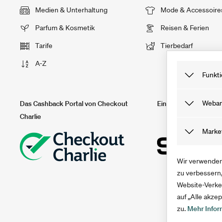
Medien & Unterhaltung
Mode & Accessoire
Parfum & Kosmetik
Reisen & Ferien
Tarife
Tierbedarf
A-Z
Funkti
Funktionale
Weban
Das Cashback Portal von Checkout
Ein Teil von solute
nutzen kann
Charlie
nach deinem
Tracking Coo
Marke
du deinen C
Webseite be
unser Angeb
Marketing C
Wir verwenden 
Sie helfen 
zu verbessern,
Website-Verke
anonym erfa
auf „Alle akz
zu.
Mehr Infor