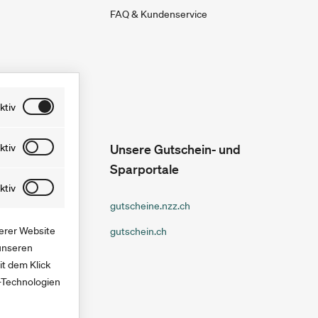
FAQ & Kundenservice
ktiv
lemlos
ktiv
Unsere Gutschein- und
 Tage lang
Sparportale
hen, indem
f unserer
ktiv
nschließend
gutscheine.nzz.ch
ern können.
serer Website
gutschein.ch
nen werden
 unseren
t dem Klick
-Technologien