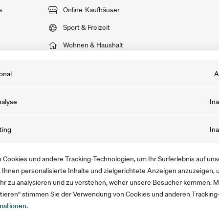
s
Online-Kaufhäuser
Sport & Freizeit
Wohnen & Haushalt
onal
A
 Cookies sind notwendig, damit du unsere Webseite und Angebote prob
alyse
Ina
st. Die von uns gewonnenen Informationen werden anonymisiert und 30
 Besuch auf unserer Webseite gelöscht. Du kannst sie auch selbst lösc
kies speichern Informationen, dank derer wir das Verhalten der User au
ting
Ina
ache leerst.
sser verstehen können. Mit Tools wie Google Analytics optimieren wir a
ot und Marketing.
ookies sammeln Informationen, mit denen wir unsere Webseite verbess
Cookies und andere Tracking-Technologien, um Ihr Surferlebnis auf un
uns, Werbung auszuspielen, welche die User interessiert. Die Informatio
 Ihnen personalisierte Inhalte und zielgerichtete Anzeigen anzuzeigen,
hr zu analysieren und zu verstehen, woher unsere Besucher kommen. Mi
sst und für die Dauer deines Aufenthalts gespeichert.
eptieren“ stimmen Sie der Verwendung von Cookies und anderen Tracking
mationen
.